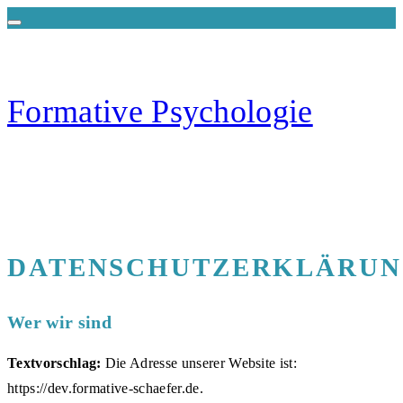
Zum
Inhalt
springen
Formative Psychologie
Maren Schäfer-Rieger | Begleitung & Bildung
DATENSCHUTZERKLÄRU
Wer wir sind
Textvorschlag:
Die Adresse unserer Website ist:
https://dev.formative-schaefer.de.