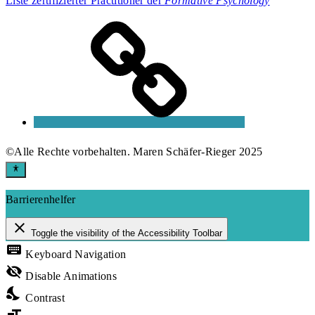
Liste zertifizierter Practitioner der
Formative Psychology
E-
Mail
©Alle Rechte vorbehalten. Maren Schäfer-Rieger 2025
Barrierenhelfer
close
Toggle the visibility of the Accessibility Toolbar
keyboard
Keyboard Navigation
visibility_off
Disable Animations
nights_stay
Contrast
format_size