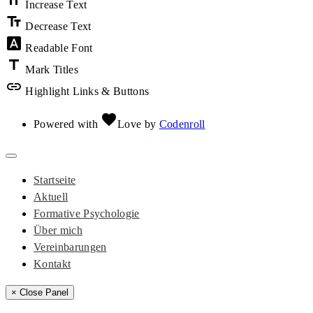
Increase Text
text_fields
Decrease Text
font_download
Readable Font
title
Mark Titles
link
Highlight Links & Buttons
favorite
Powered with
Love
by
Codenroll
Startseite
Aktuell
Formative Psychologie
Über mich
Vereinbarungen
Kontakt
× Close Panel